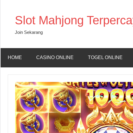
Skip
to
Slot Mahjong Terperc
content
Join Sekarang
HOME
CASINO ONLINE
TOGEL ONLINE