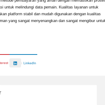
uk metode pembayaran yang aman dengan memastikan prose
i untuk melindungi data pemain. Kualitas layanan untuk
kan platform stabil dan mudah digunakan dengan kualitas
laman yang sangat menyenangkan dan sangat mengibur untu
terest
LinkedIn
r