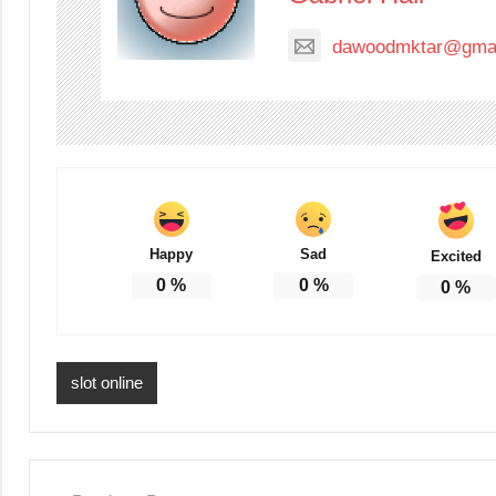
dawoodmktar@gmai
Happy
Sad
Excited
0
%
0
%
0
%
slot online