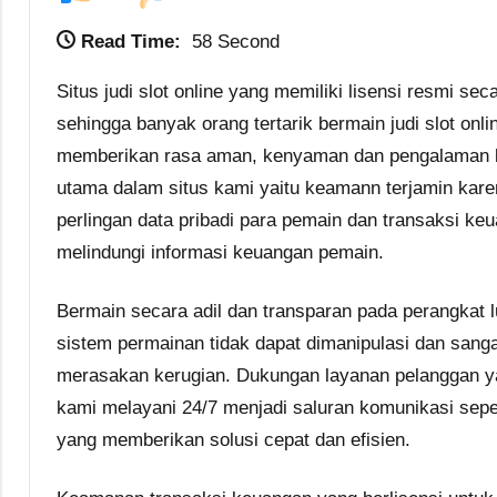
Read Time:
58 Second
Situs judi slot online yang memiliki lisensi resmi se
sehingga banyak orang tertarik bermain judi slot onl
memberikan rasa aman, kenyaman dan pengalaman ber
utama dalam situs kami yaitu keamann terjamin karen
perlingan data pribadi para pemain dan transaksi k
melindungi informasi keuangan pemain.
Bermain secara adil dan transparan pada perangkat
sistem permainan tidak dapat dimanipulasi dan sanga
merasakan kerugian. Dukungan layanan pelanggan ya
kami melayani 24/7 menjadi saluran komunikasi sepe
yang memberikan solusi cepat dan efisien.