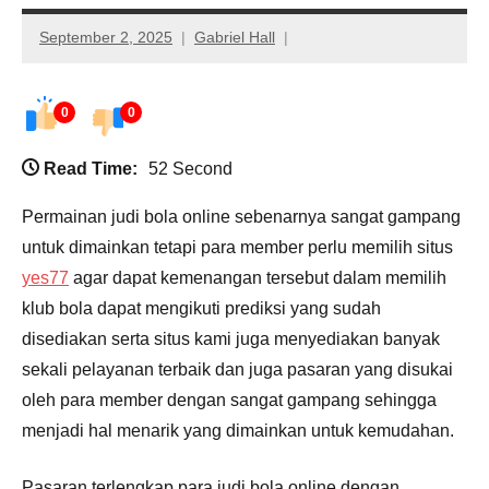
September 2, 2025
Gabriel Hall
0
0
Read Time:
52 Second
Permainan judi bola online sebenarnya sangat gampang
untuk dimainkan tetapi para member perlu memilih situs
yes77
agar dapat kemenangan tersebut dalam memilih
klub bola dapat mengikuti prediksi yang sudah
disediakan serta situs kami juga menyediakan banyak
sekali pelayanan terbaik dan juga pasaran yang disukai
oleh para member dengan sangat gampang sehingga
menjadi hal menarik yang dimainkan untuk kemudahan.
Pasaran terlengkap para judi bola online dengan