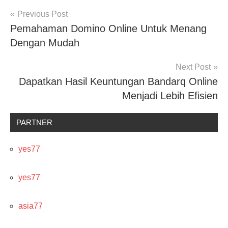
Post
Previous Post
Pemahaman Domino Online Untuk Menang
navigation
Dengan Mudah
Next Post
Dapatkan Hasil Keuntungan Bandarq Online
Menjadi Lebih Efisien
PARTNER
yes77
yes77
asia77