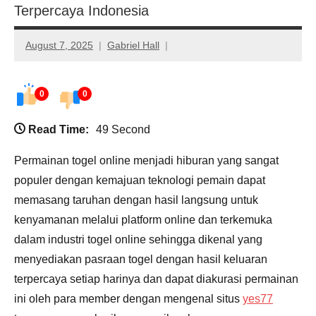
Terpercaya Indonesia
August 7, 2025
Gabriel Hall
0
0
Read Time:
49 Second
Permainan togel online menjadi hiburan yang sangat
populer dengan kemajuan teknologi pemain dapat
memasang taruhan dengan hasil langsung untuk
kenyamanan melalui platform online dan terkemuka
dalam industri togel online sehingga dikenal yang
menyediakan pasraan togel dengan hasil keluaran
terpercaya setiap harinya dan dapat diakurasi permainan
ini oleh para member dengan mengenal situs
yes77