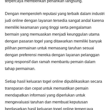
terpercaya memberikan penarikan langsung.
Dengan memperoleh reputasi yang terbaik dalam industri
judi online dengan layanan tersedia sangat andal karena
memiliki keamanan yang tinggi serta pengalaman
bermain yang memuaskan menjadi keunggulan utama
dengan pasaran togel yang ditawarkan memiliki banyak
pilihan permainan untuk memasang taruhan sesuai
dengan preferensi mereka dengan layanan pelanggan
yang responsif dan ramah membantu pemain dalam
tahap permainan.
Setiap hasil keluaran togel online dipublikasikan secara
transparan dan cepat untuk memastikan pemain
mendapatkan informasi yang diperlukan untuk
mengevaluasi taruhan dan membuat keputusan
berdasarkan hasil keluaran togel online terpercaya