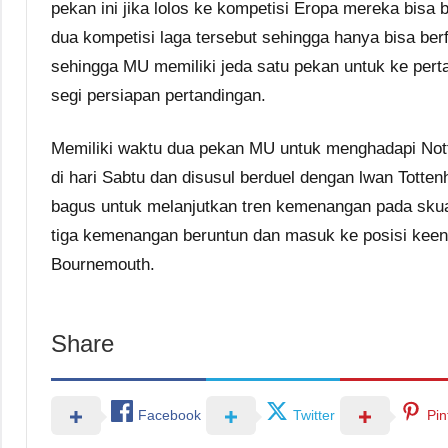
pekan ini jika lolos ke kompetisi Eropa mereka bisa
dua kompetisi laga tersebut sehingga hanya bisa ber
sehingga MU memiliki jeda satu pekan untuk ke pert
segi persiapan pertandingan.
Memiliki waktu dua pekan MU untuk menghadapi Not
di hari Sabtu dan disusul berduel dengan lwan Tot
bagus untuk melanjutkan tren kemenangan pada skua
tiga kemenangan beruntun dan masuk ke posisi keen
Bournemouth.
Share
Facebook
Twitter
Pin