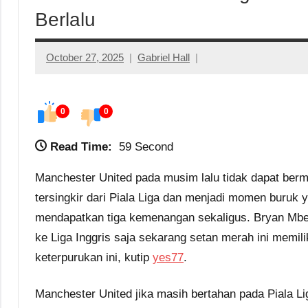
Berlalu
October 27, 2025
Gabriel Hall
0
0
Read Time:
59 Second
Manchester United pada musim lalu tidak dapat berm
tersingkir dari Piala Liga dan menjadi momen buru
mendapatkan tiga kemenangan sekaligus. Bryan Mbeu
ke Liga Inggris saja sekarang setan merah ini mem
keterpurukan ini, kutip
yes77
.
Manchester United jika masih bertahan pada Piala 