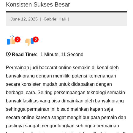
Konsisten Sukses Besar
June 12, 2025
Gabriel Hall
0
0
Read Time:
1 Minute, 11 Second
Permainan judi baccarat online semakin di kenal oleh
banyak orang dengan memiliki potensi kemenangan
secara konsisten mudah untuk didapatkan dengan
berbagai cara. Seiring perkembangan teknologi semakin
banyak fasilitas yang bisa dimainkan oleh banyak orang
sehingga permainan ini bisa dimainkan kapan saja
secara online karena sangat menghibur para pemain dan
pastinya sangat menguntungkan sehingga permainan