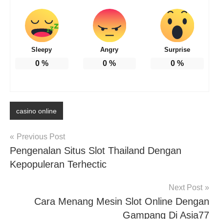
Sleepy
Angry
Surprise
0
%
0
%
0
%
casino online
Post
Previous Post
Pengenalan Situs Slot Thailand Dengan
navigation
Kepopuleran Terhectic
Next Post
Cara Menang Mesin Slot Online Dengan
Gampang Di Asia77