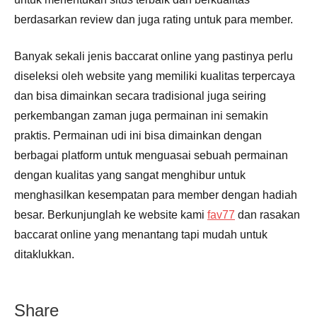
berdasarkan review dan juga rating untuk para member.
Banyak sekali jenis baccarat online yang pastinya perlu
diseleksi oleh website yang memiliki kualitas terpercaya
dan bisa dimainkan secara tradisional juga seiring
perkembangan zaman juga permainan ini semakin
praktis. Permainan udi ini bisa dimainkan dengan
berbagai platform untuk menguasai sebuah permainan
dengan kualitas yang sangat menghibur untuk
menghasilkan kesempatan para member dengan hadiah
besar. Berkunjunglah ke website kami
fav77
dan rasakan
baccarat online yang menantang tapi mudah untuk
ditaklukkan.
Share