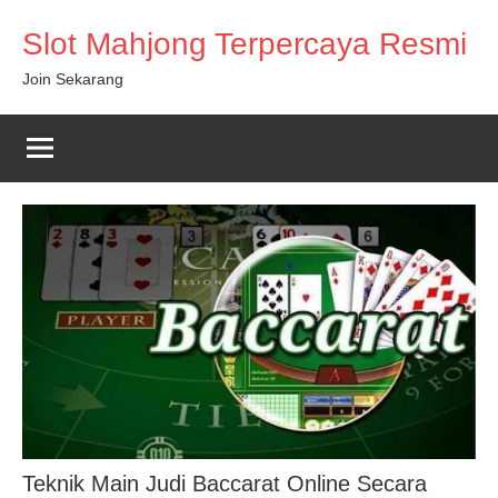
Skip
Slot Mahjong Terpercaya Resmi
to
content
Join Sekarang
Teknik Main Judi Baccarat Online Secara