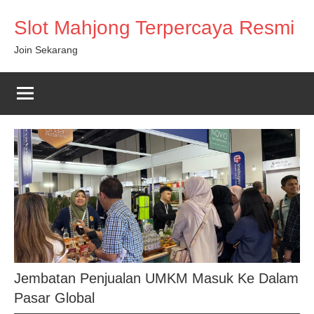
Skip
Slot Mahjong Terpercaya Resmi
to
content
Join Sekarang
Jembatan Penjualan UMKM Masuk Ke Dalam
Pasar Global