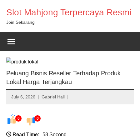
Skip
Slot Mahjong Terpercaya Resmi
to
content
Join Sekarang
Peluang Bisnis Reseller Terhadap Produk
Lokal Harga Terjangkau
July 6, 2026
Gabriel Hall
0
0
Read Time:
58 Second