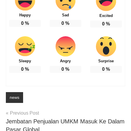
Happy
Sad
Excited
0
%
0
%
0
%
Sleepy
Angry
Surprise
0
%
0
%
0
%
news
Post
Previous Post
Jembatan Penjualan UMKM Masuk Ke Dalam
navigation
Pasar Global